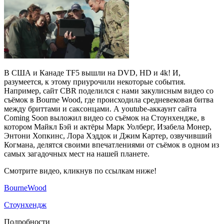
В США и Канаде TF5 вышли на DVD, HD и 4k! И,
разумеется, к этому приурочили некоторые события.
Например, сайт CBR поделился с нами закулисным видео со
съёмок в Bourne Wood, где происходила средневековая битва
между бриттами и саксонцами. А youtube-аккаунт сайта
Coming Soon выложил видео со съёмок на Стоунхендже, в
котором Майкл Бэй и актёры Марк Уолберг, Изабела Монер,
Энтони Хопкинс, Лора Хэддок и Джим Картер, озвучивший
Когмана, делятся своими впечатлениями от съёмок в одном из
самых загадочных мест на нашей планете.
Смотрите видео, кликнув по ссылкам ниже!
BourneWood
Стоунхендж
Подробности