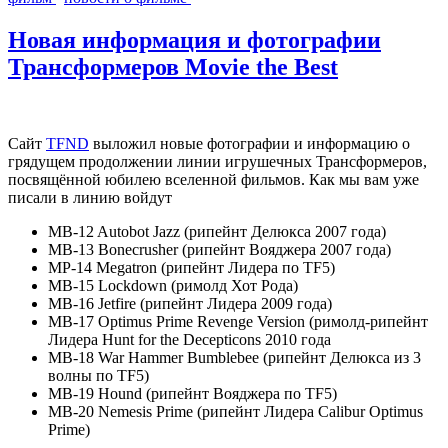
Новая информация и фотографии
Трансформеров Movie the Best
Сайт
TFND
выложил новые фотографии и информацию о
грядущем продолжении линии игрушечных Трансформеров,
посвящённой юбилею вселенной фильмов. Как мы вам уже
писали в линию войдут
MB-12 Autobot Jazz (рипейнт Делюкса 2007 года)
MB-13 Bonecrusher (рипейнт Вояджера 2007 года)
MP-14 Megatron (рипейнт Лидера по TF5)
MB-15 Lockdown (римолд Хот Рода)
MB-16 Jetfire (рипейнт Лидера 2009 года)
MB-17 Optimus Prime Revenge Version (римолд-рипейнт
Лидера Hunt for the Decepticons 2010 года
MB-18 War Hammer Bumblebee (рипейнт Делюкса из 3
волны по TF5)
MB-19 Hound (рипейнт Вояджера по TF5)
MB-20 Nemesis Prime (рипейнт Лидера Calibur Optimus
Prime)