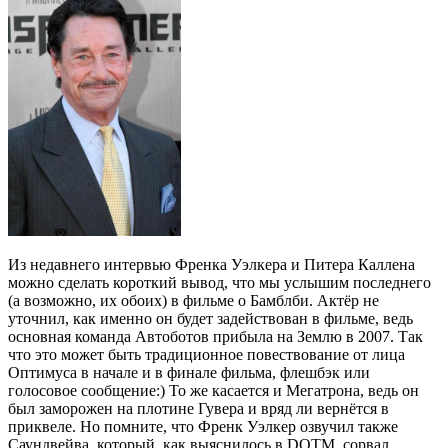
Из недавнего интервью Френка Уэлкера и Питера Каллена
можно сделать короткий вывод, что мы услышим последнего
(а возможно, их обоих) в фильме о Бамблби. Актёр не
уточнил, как именно он будет задействован в фильме, ведь
основная команда Автоботов прибыла на Землю в 2007. Так
что это может быть традиционное повествование от лица
Оптимуса в начале и в финале фильма, флешбэк или
голосовое сообщение:) То же касается и Мегатрона, ведь он
был заморожен на плотине Гувера и вряд ли вернётся в
приквеле. Но помните, что Френк Уэлкер озвучил также
Саундвейва, который, как выяснилось в DOTM, сорвал