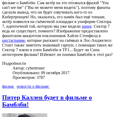
фильме о Бамблби. Сам актёр на это отозвался фразой "You
can't see me" ("Вы не можете меня видеть"), поэтому фанаты
сделали вывод, что он будет озвучивать кого-то из
Кибертронцев! Но, оказалось, его намёк был ещё тоньше,
актёр появился на съёмочной площадке в униформе Сектора
7, идентичной той, которую мы уже видели
ранее
. Сектор 7
ведь не существует, помните? Изображение предоставлено
фанатским аккаунтом поклонников Хайли Стенфилд в
инстаграмме
, которые рыскают на съёмках в Лос-Анджелесе.
Стоит также заметить знакомый гарпун, с помощью таких же
Сектор 7 взяли в плен Бамблби в TF1... Будет ли Сина
антигероем фильма? Избежит ли поимки Бамблби в этот раз?
Подробности
Автор: cybertroner
Опубликовано: 09 октября 2017
Просмотров: 3787
фильм
новости о фильме
Питер Каллен будет в фильме о
Бамблби!