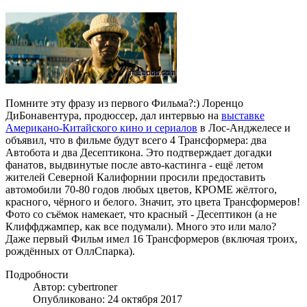
Помните эту фразу из первого Фильма?:) Лоренцо
ДиБонавентура, продюссер, дал интервью на
выставке
Американо-Китайского кино и сериалов
в Лос-Анджелесе и
объявил, что в фильме будут всего 4 Трансформера: два
Автобота и два Десептикона. Это подтверждает догадки
фанатов, выдвинутые после авто-кастинга - ещё летом
жителей Северной Калифорнии просили предоставить
автомобили 70-80 годов любых цветов, КРОМЕ жёлтого,
красного, чёрного и белого. Значит, это цвета Трансформеров!
Фото со съёмок намекает, что красный - Десептикон (а не
Клиффджампер, как все подумали). Много это или мало?
Даже первый Фильм имел 16 Трансформеров (включая троих,
рождённых от ОллСпарка).
Подробности
Автор: cybertroner
Опубликовано: 24 октября 2017