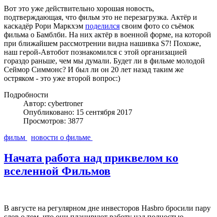
Вот это уже действительно хорошая новость,
подтверждающая, что фильм это не перезагрузка. Актёр и
каскадёр Рори Маркхэм
поделился
своим фото со съёмок
фильма о Бамблби. На них актёр в военной форме, на которой
при ближайшем рассмотрении видна нашивка S7! Похоже,
наш герой-Автобот познакомился с этой организацией
гораздо раньше, чем мы думали. Будет ли в фильме молодой
Сеймор Симмонс? И был ли он 20 лет назад таким же
остряком - это уже второй вопрос:)
Подробности
Автор: cybertroner
Опубликовано: 15 сентября 2017
Просмотров: 3877
фильм
новости о фильме
Начата работа над приквелом ко
вселенной Фильмов
В августе на регулярном дне инвесторов Hasbro бросили пару
слов о том, что они планируют работу над полностью