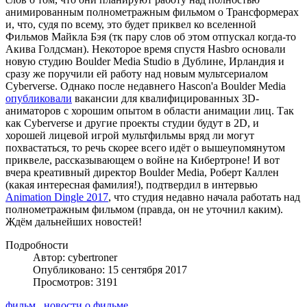
анимированным полнометражным фильмом о Трансформерах
и, что, судя по всему, это будет приквел ко вселенной
Фильмов Майкла Бэя (тк пару слов об этом отпускал когда-то
Акива Голдсман). Некоторое время спустя Hasbro основали
новую студию Boulder Media Studio в Дублине, Ирландия и
сразу же поручили ей работу над новым мультсериалом
Cyberverse. Однако после недавнего Hascon'а Boulder Media
опубликовали
вакансии для квалифицированных 3D-
аниматоров с хорошим опытом в области анимации лиц. Так
как Cyberverse и другие проекты студии будут в 2D, и
хорошей лицевой игрой мультфильмы вряд ли могут
похвастаться, то речь скорее всего идёт о вышеупомянутом
приквеле, рассказывающем о войне на Кибертроне! И вот
вчера креативный директор Boulder Media, Роберт Каллен
(какая интересная фамилия!), подтвердил в интервью
Animation Dingle 2017
, что студия недавно начала работать над
полнометражным фильмом (правда, он не уточнил каким).
Ждём дальнейших новостей!
Подробности
Автор: cybertroner
Опубликовано: 15 сентября 2017
Просмотров: 3191
фильм
новости о фильме