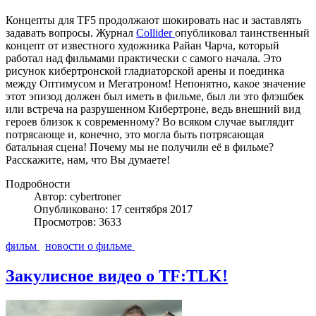
Концепты для TF5 продолжают шокировать нас и заставлять
задавать вопросы. Журнал
Collider
опубликовал таинственный
концепт от известного художника Райан Чарча, который
работал над фильмами практически с самого начала. Это
рисунок кибертронской гладиаторской арены и поединка
между Оптимусом и Мегатроном! Непонятно, какое значение
этот эпизод должен был иметь в фильме, был ли это флэшбек
или встреча на разрушенном Кибертроне, ведь внешний вид
героев близок к современному? Во всяком случае выглядит
потрясающе и, конечно, это могла быть потрясающая
батальная сцена! Почему мы не получили её в фильме?
Расскажите, нам, что Вы думаете!
Подробности
Автор: cybertroner
Опубликовано: 17 сентября 2017
Просмотров: 3633
фильм
новости о фильме
Закулисное видео о TF:TLK!