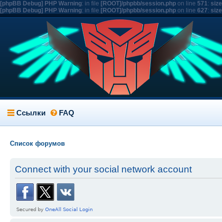
[phpBB Debug] PHP Warning
: in file
[ROOT]/phpbb/session.php
on line
571
:
siz
[phpBB Debug] PHP Warning
: in file
[ROOT]/phpbb/session.php
on line
627
:
siz
Ссылки
FAQ
Список форумов
Connect with your social network account