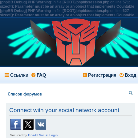
[phpBB Debug] PHP Warning
: in file
[ROOT]/phpbb/session.php
on line
571
:
sizeof(): Parameter must be an array or an object that implements Countable
[phpBB Debug] PHP Warning
: in file
[ROOT]/phpbb/session.php
on line
627
:
sizeof(): Parameter must be an array or an object that implements Countable
Ссылки
FAQ
Регистрация
Вход
Список форумов
ои
Connect with your social network account
ск