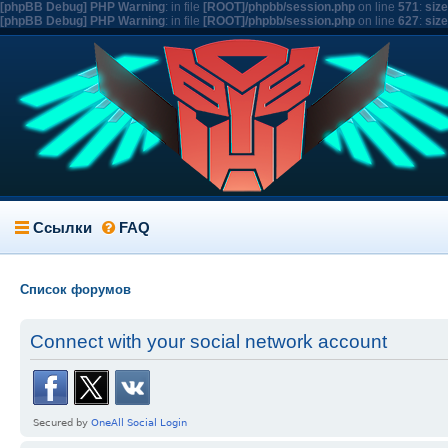
[phpBB Debug] PHP Warning
: in file
[ROOT]/phpbb/session.php
on line
571
:
siz
[phpBB Debug] PHP Warning
: in file
[ROOT]/phpbb/session.php
on line
627
:
siz
Ссылки
FAQ
Список форумов
Connect with your social network account