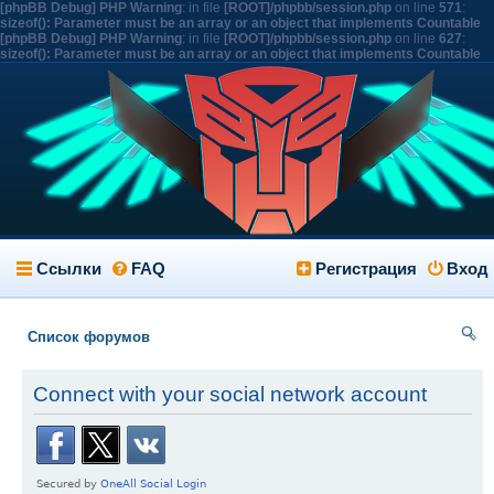
[phpBB Debug] PHP Warning
: in file
[ROOT]/phpbb/session.php
on line
571
:
sizeof(): Parameter must be an array or an object that implements Countable
[phpBB Debug] PHP Warning
: in file
[ROOT]/phpbb/session.php
on line
627
:
sizeof(): Parameter must be an array or an object that implements Countable
Ссылки
FAQ
Регистрация
Вход
Список форумов
ои
Connect with your social network account
ск