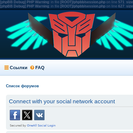
[phpBB Debug] PHP Warning
: in file
[ROOT]/phpbb/session.php
on line
571
:
siz
[phpBB Debug] PHP Warning
: in file
[ROOT]/phpbb/session.php
on line
627
:
siz
Ссылки
FAQ
Список форумов
Connect with your social network account