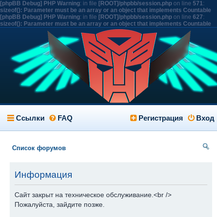
[phpBB Debug] PHP Warning
: in file
[ROOT]/phpbb/session.php
on line
571
:
sizeof(): Parameter must be an array or an object that implements Countable
[phpBB Debug] PHP Warning
: in file
[ROOT]/phpbb/session.php
on line
627
:
sizeof(): Parameter must be an array or an object that implements Countable
Ссылки
FAQ
Регистрация
Вход
Список форумов
ои
Информация
ск
Сайт закрыт на техническое обслуживание.<br />
Пожалуйста, зайдите позже.