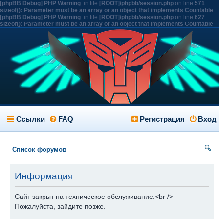
[phpBB Debug] PHP Warning
: in file
[ROOT]/phpbb/session.php
on line
571
:
sizeof(): Parameter must be an array or an object that implements Countable
[phpBB Debug] PHP Warning
: in file
[ROOT]/phpbb/session.php
on line
627
:
sizeof(): Parameter must be an array or an object that implements Countable
Ссылки
FAQ
Регистрация
Вход
Список форумов
ои
Информация
ск
Сайт закрыт на техническое обслуживание.<br />
Пожалуйста, зайдите позже.