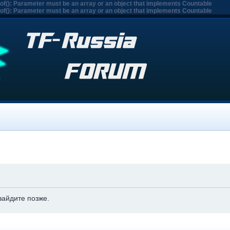
eof(): Parameter must be an array or an object that implements Countable
eof(): Parameter must be an array or an object that implements Countable
зайдите позже.