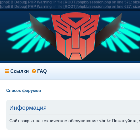
[phpBB Debug] PHP Warning
: in file
[ROOT]/phpbb/session.php
on line
571
:
siz
[phpBB Debug] PHP Warning
: in file
[ROOT]/phpbb/session.php
on line
627
:
siz
Ссылки
FAQ
Список форумов
Информация
Сайт закрыт на техническое обслуживание.<br /> Пожалуйста, 