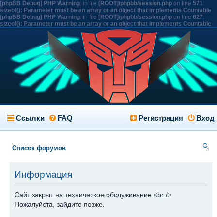
[phpBB Debug] PHP Warning
: in file
[ROOT]/phpbb/session.php
on line
571
:
sizeof(): Parameter must be an array or an object that implements Countable
[phpBB Debug] PHP Warning
: in file
[ROOT]/phpbb/session.php
on line
627
:
sizeof(): Parameter must be an array or an object that implements Countable
Ссылки
FAQ
Регистрация
Вход
Список форумов
ои
Информация
ск
Сайт закрыт на техническое обслуживание.<br />
Пожалуйста, зайдите позже.