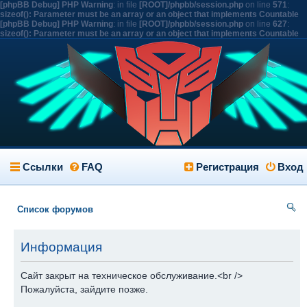
[phpBB Debug] PHP Warning
: in file
[ROOT]/phpbb/session.php
on line
571
:
sizeof(): Parameter must be an array or an object that implements Countable
[phpBB Debug] PHP Warning
: in file
[ROOT]/phpbb/session.php
on line
627
:
sizeof(): Parameter must be an array or an object that implements Countable
Ссылки
FAQ
Регистрация
Вход
Список форумов
ои
Информация
ск
Сайт закрыт на техническое обслуживание.<br />
Пожалуйста, зайдите позже.