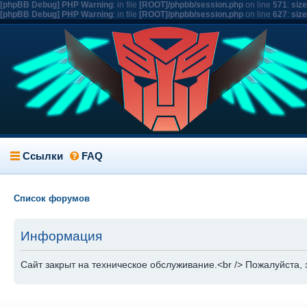
[phpBB Debug] PHP Warning
: in file
[ROOT]/phpbb/session.php
on line
571
:
siz
[phpBB Debug] PHP Warning
: in file
[ROOT]/phpbb/session.php
on line
627
:
siz
Ссылки
FAQ
Список форумов
Информация
Сайт закрыт на техническое обслуживание.<br /> Пожалуйста, 