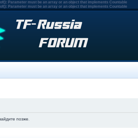
eof(): Parameter must be an array or an object that implements Countable
eof(): Parameter must be an array or an object that implements Countable
зайдите позже.