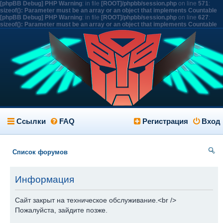
[phpBB Debug] PHP Warning
: in file
[ROOT]/phpbb/session.php
on line
571
:
sizeof(): Parameter must be an array or an object that implements Countable
[phpBB Debug] PHP Warning
: in file
[ROOT]/phpbb/session.php
on line
627
:
sizeof(): Parameter must be an array or an object that implements Countable
Ссылки
FAQ
Регистрация
Вход
Список форумов
ои
Информация
ск
Сайт закрыт на техническое обслуживание.<br />
Пожалуйста, зайдите позже.