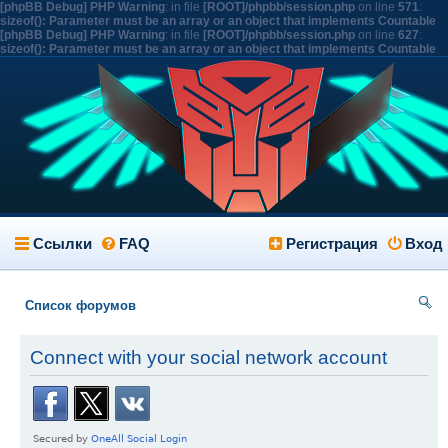
[phpBB Debug] PHP Warning
: in file
[ROOT]/phpbb/session.php
on line
571
:
sizeof(): Parameter must be an array or an object that implements Countable
[phpBB Debug] PHP Warning
: in file
[ROOT]/phpbb/session.php
on line
627
:
sizeof(): Parameter must be an array or an object that implements Countable
Ссылки
FAQ
Регистрация
Вход
Список форумов
ои
Connect with your social network account
ск