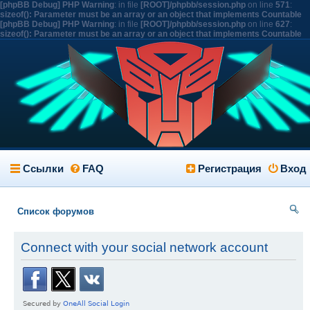
[phpBB Debug] PHP Warning
: in file
[ROOT]/phpbb/session.php
on line
571
:
sizeof(): Parameter must be an array or an object that implements Countable
[phpBB Debug] PHP Warning
: in file
[ROOT]/phpbb/session.php
on line
627
:
sizeof(): Parameter must be an array or an object that implements Countable
Ссылки
FAQ
Регистрация
Вход
Список форумов
ои
Connect with your social network account
ск