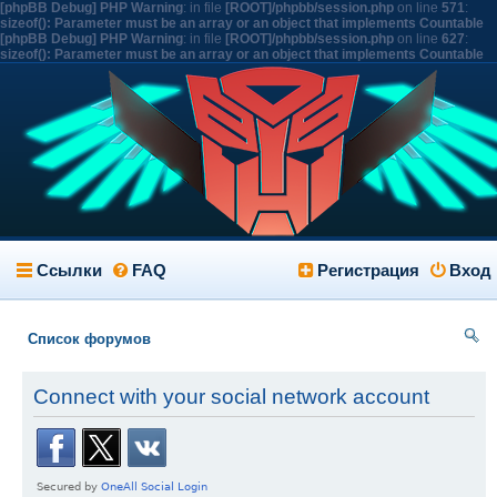
[phpBB Debug] PHP Warning
: in file
[ROOT]/phpbb/session.php
on line
571
:
sizeof(): Parameter must be an array or an object that implements Countable
[phpBB Debug] PHP Warning
: in file
[ROOT]/phpbb/session.php
on line
627
:
sizeof(): Parameter must be an array or an object that implements Countable
Ссылки
FAQ
Регистрация
Вход
Список форумов
ои
Connect with your social network account
ск