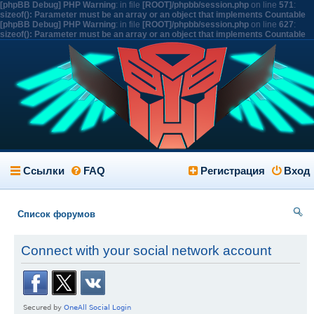
[phpBB Debug] PHP Warning
: in file
[ROOT]/phpbb/session.php
on line
571
:
sizeof(): Parameter must be an array or an object that implements Countable
[phpBB Debug] PHP Warning
: in file
[ROOT]/phpbb/session.php
on line
627
:
sizeof(): Parameter must be an array or an object that implements Countable
Ссылки
FAQ
Регистрация
Вход
Список форумов
ои
Connect with your social network account
ск