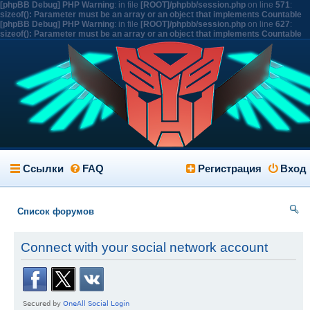
[phpBB Debug] PHP Warning
: in file
[ROOT]/phpbb/session.php
on line
571
:
sizeof(): Parameter must be an array or an object that implements Countable
[phpBB Debug] PHP Warning
: in file
[ROOT]/phpbb/session.php
on line
627
:
sizeof(): Parameter must be an array or an object that implements Countable
Ссылки
FAQ
Регистрация
Вход
Список форумов
ои
Connect with your social network account
ск