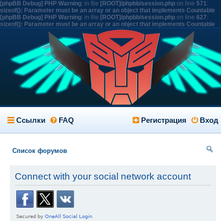
[phpBB Debug] PHP Warning
: in file
[ROOT]/phpbb/session.php
on line
571
:
sizeof(): Parameter must be an array or an object that implements Countable
[phpBB Debug] PHP Warning
: in file
[ROOT]/phpbb/session.php
on line
627
:
sizeof(): Parameter must be an array or an object that implements Countable
Ссылки
FAQ
Регистрация
Вход
Список форумов
ои
Connect with your social network account
ск