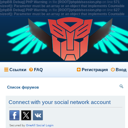
[phpBB Debug] PHP Warning
: in file
[ROOT]/phpbb/session.php
on line
571
:
sizeof(): Parameter must be an array or an object that implements Countable
[phpBB Debug] PHP Warning
: in file
[ROOT]/phpbb/session.php
on line
627
:
sizeof(): Parameter must be an array or an object that implements Countable
Ссылки
FAQ
Регистрация
Вход
Список форумов
ои
Connect with your social network account
ск