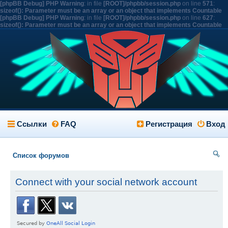
[phpBB Debug] PHP Warning
: in file
[ROOT]/phpbb/session.php
on line
571
:
sizeof(): Parameter must be an array or an object that implements Countable
[phpBB Debug] PHP Warning
: in file
[ROOT]/phpbb/session.php
on line
627
:
sizeof(): Parameter must be an array or an object that implements Countable
Ссылки
FAQ
Регистрация
Вход
Список форумов
ои
Connect with your social network account
ск