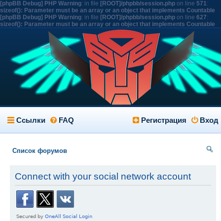
[phpBB Debug] PHP Warning
: in file
[ROOT]/phpbb/session.php
on line
571
:
sizeof(): Parameter must be an array or an object that implements Countable
[phpBB Debug] PHP Warning
: in file
[ROOT]/phpbb/session.php
on line
627
:
sizeof(): Parameter must be an array or an object that implements Countable
Ссылки
FAQ
Регистрация
Вход
Список форумов
ои
Connect with your social network account
ск