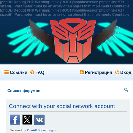
[phpBB Debug] PHP Warning
: in file
[ROOT]/phpbb/session.php
on line
571
:
sizeof(): Parameter must be an array or an object that implements Countable
[phpBB Debug] PHP Warning
: in file
[ROOT]/phpbb/session.php
on line
627
:
sizeof(): Parameter must be an array or an object that implements Countable
Ссылки
FAQ
Регистрация
Вход
Список форумов
ои
Connect with your social network account
ск