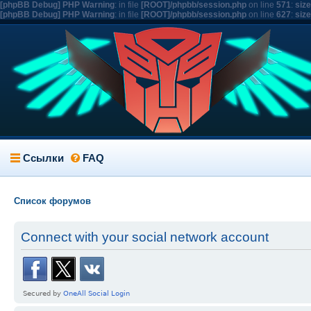
[phpBB Debug] PHP Warning
: in file
[ROOT]/phpbb/session.php
on line
571
:
siz
[phpBB Debug] PHP Warning
: in file
[ROOT]/phpbb/session.php
on line
627
:
siz
Ссылки
FAQ
Список форумов
Connect with your social network account