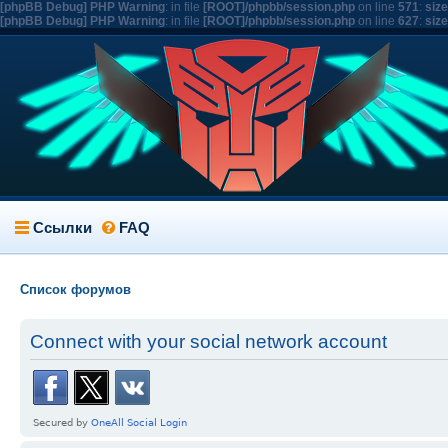
[phpBB Debug] PHP Warning
: in file
[ROOT]/phpbb/session.php
on line
571
:
siz
[phpBB Debug] PHP Warning
: in file
[ROOT]/phpbb/session.php
on line
627
:
siz
Ссылки
FAQ
Список форумов
Connect with your social network account