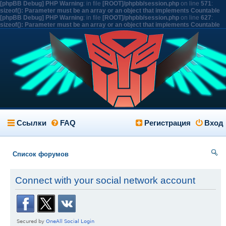
[phpBB Debug] PHP Warning
: in file
[ROOT]/phpbb/session.php
on line
571
:
sizeof(): Parameter must be an array or an object that implements Countable
[phpBB Debug] PHP Warning
: in file
[ROOT]/phpbb/session.php
on line
627
:
sizeof(): Parameter must be an array or an object that implements Countable
Ссылки
FAQ
Регистрация
Вход
Список форумов
ои
Connect with your social network account
ск