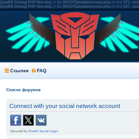
[phpBB Debug] PHP Warning
: in file
[ROOT]/phpbb/session.php
on line
571
:
siz
[phpBB Debug] PHP Warning
: in file
[ROOT]/phpbb/session.php
on line
627
:
siz
Ссылки
FAQ
Список форумов
Connect with your social network account