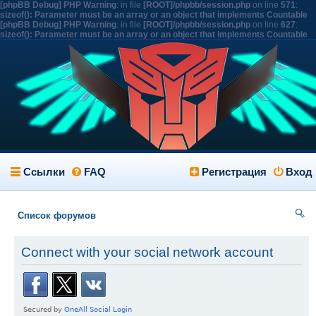
[phpBB Debug] PHP Warning
: in file
[ROOT]/phpbb/session.php
on line
571
:
sizeof(): Parameter must be an array or an object that implements Countable
[phpBB Debug] PHP Warning
: in file
[ROOT]/phpbb/session.php
on line
627
:
sizeof(): Parameter must be an array or an object that implements Countable
Ссылки
FAQ
Регистрация
Вход
Список форумов
ои
Connect with your social network account
ск