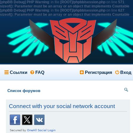
[phpBB Debug] PHP Warning
: in file
[ROOT]/phpbb/session.php
on line
571
:
sizeof(): Parameter must be an array or an object that implements Countable
[phpBB Debug] PHP Warning
: in file
[ROOT]/phpbb/session.php
on line
627
:
sizeof(): Parameter must be an array or an object that implements Countable
Ссылки
FAQ
Регистрация
Вход
Список форумов
ои
Connect with your social network account
ск