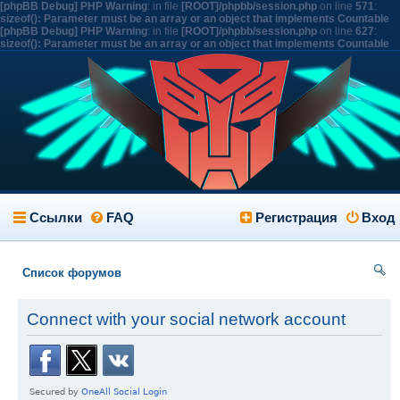
[phpBB Debug] PHP Warning
: in file
[ROOT]/phpbb/session.php
on line
571
:
sizeof(): Parameter must be an array or an object that implements Countable
[phpBB Debug] PHP Warning
: in file
[ROOT]/phpbb/session.php
on line
627
:
sizeof(): Parameter must be an array or an object that implements Countable
Ссылки
FAQ
Регистрация
Вход
Список форумов
ои
Connect with your social network account
ск