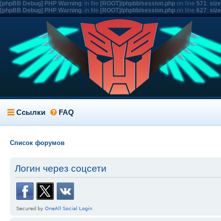
[phpBB Debug] PHP Warning
: in file
[ROOT]/phpbb/session.php
on line
571
:
siz
[phpBB Debug] PHP Warning
: in file
[ROOT]/phpbb/session.php
on line
627
:
siz
Ссылки
FAQ
Список форумов
Логин через соцсети