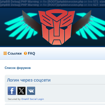
[phpBB Debug] PHP Warning
: in file
[ROOT]/phpbb/session.php
on line
571
:
siz
[phpBB Debug] PHP Warning
: in file
[ROOT]/phpbb/session.php
on line
627
:
siz
Ссылки
FAQ
Список форумов
Логин через соцсети