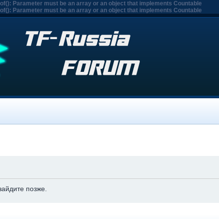
eof(): Parameter must be an array or an object that implements Countable
eof(): Parameter must be an array or an object that implements Countable
зайдите позже.