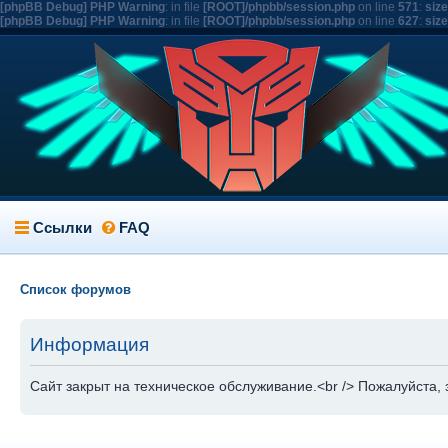
[phpBB Debug] PHP Warning
: in file
[ROOT]/phpbb/session.php
on line
571
:
siz
[phpBB Debug] PHP Warning
: in file
[ROOT]/phpbb/session.php
on line
627
:
siz
Ссылки
FAQ
Список форумов
Информация
Сайт закрыт на техническое обслуживание.<br /> Пожалуйста, 