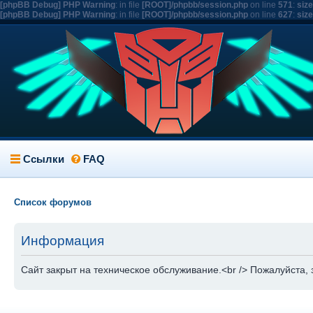
[phpBB Debug] PHP Warning
: in file
[ROOT]/phpbb/session.php
on line
571
:
siz
[phpBB Debug] PHP Warning
: in file
[ROOT]/phpbb/session.php
on line
627
:
siz
Ссылки
FAQ
Список форумов
Информация
Сайт закрыт на техническое обслуживание.<br /> Пожалуйста, 