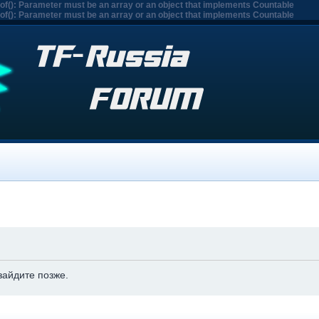
eof(): Parameter must be an array or an object that implements Countable
eof(): Parameter must be an array or an object that implements Countable
зайдите позже.