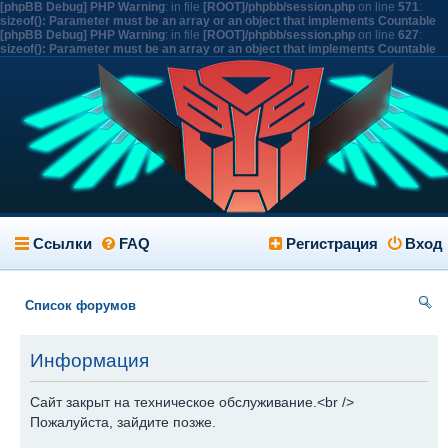
[phpBB Debug] PHP Warning
: in file
[ROOT]/phpbb/session.php
on line
571
:
sizeof(): Parameter must be an array or an object that implements Countable
[phpBB Debug] PHP Warning
: in file
[ROOT]/phpbb/session.php
on line
627
:
sizeof(): Parameter must be an array or an object that implements Countable
Ссылки
FAQ
Регистрация
Вход
Список форумов
ои
Информация
ск
Сайт закрыт на техническое обслуживание.<br />
Пожалуйста, зайдите позже.