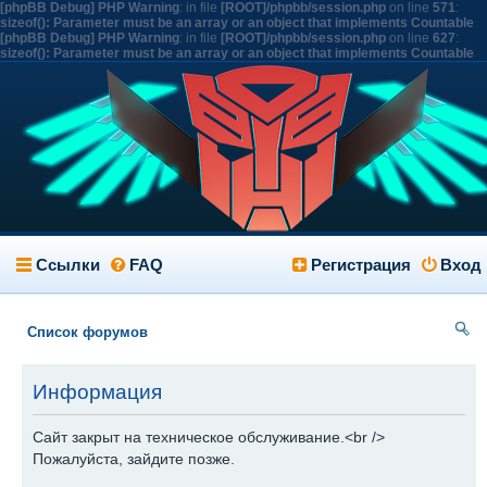
[phpBB Debug] PHP Warning
: in file
[ROOT]/phpbb/session.php
on line
571
:
sizeof(): Parameter must be an array or an object that implements Countable
[phpBB Debug] PHP Warning
: in file
[ROOT]/phpbb/session.php
on line
627
:
sizeof(): Parameter must be an array or an object that implements Countable
Ссылки
FAQ
Регистрация
Вход
Список форумов
ои
Информация
ск
Сайт закрыт на техническое обслуживание.<br />
Пожалуйста, зайдите позже.