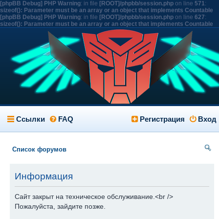
[phpBB Debug] PHP Warning
: in file
[ROOT]/phpbb/session.php
on line
571
:
sizeof(): Parameter must be an array or an object that implements Countable
[phpBB Debug] PHP Warning
: in file
[ROOT]/phpbb/session.php
on line
627
:
sizeof(): Parameter must be an array or an object that implements Countable
Ссылки
FAQ
Регистрация
Вход
Список форумов
ои
Информация
ск
Сайт закрыт на техническое обслуживание.<br />
Пожалуйста, зайдите позже.