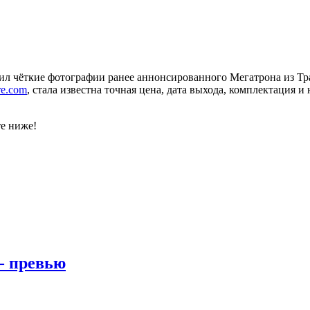
ил чёткие фотографии ранее аннонсированного Мегатрона из Тра
re.com
, стала известна точная цена, дата выхода, комплектация 
те ниже!
 - превью