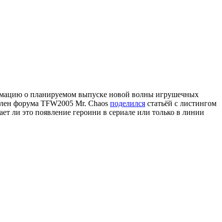
ормацию о планируемом выпуске новой волны игрушечных
е член форума TFW2005 Mr. Chaos
поделился
статьёй с листингом
ет ли это появление героини в сериале или только в линии