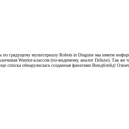
 по грядущему мультсериалу Robots in Disguise мы имеем инф
заканчивая Warrior-классом (по-видимому, аналог Deluxe). Так ж
нце списка обнаружилась созданная фанатами Виндблейд! Означа