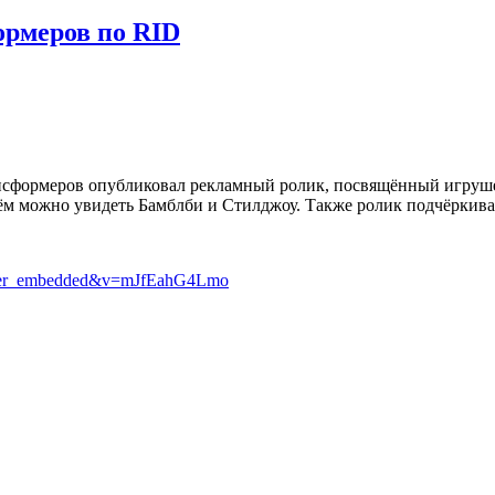
рмеров по RID
сформеров опубликовал рекламный ролик, посвящённый игрушеч
нём можно увидеть Бамблби и Стилджоу. Также ролик подчёркива
layer_embedded&v=mJfEahG4Lmo