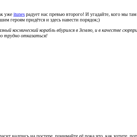
ак уже
itunes
радует нас превью второго! И угадайте, кого мы та
им героям придётся и здесь навести порядок;)
ый космический корабль вбурился в Землю, и в качестве сюрпр
го трудно отказаться!
 гласит надпись на постере, понимайте её пока что, как хотите, 