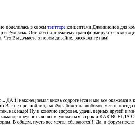
но поделилась в своем
твиттере
концептами Джанкионов для коми
гар и Рум-маж. Они оба по-прежнему трансформируются в мотоцик
. Что Вы думаете о новом дизайне, расскажите нам!
. ДА!!! наконец земля вновь содрогнётся и мы все окажемся в к
то Вас не проспойлил, нашёлся билет на любимое место, погода
ак, как надо! Ну и конечно здоровья, удачи, верных друзей и
 его команде преуспеть во всём: уложиться в срок и КАК ВСЕ
орды. В общем, пусть все мечты сбываются!!! Да, и форум после 