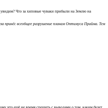
м увидим? Что за хиповые чуваки прибыли на Землю на
иза принёс всеобщее разрушение планам Оптимуса Прайма. Тем
потому что ещё не время спешить с выводами о том, каким будет