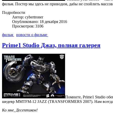
фильм. Постер мы здесь не приводим, дабы не спойлить массов
Подробности
Автор: cybertroner
Опубликовано: 18 декабря 2016
Просмотров: 3106
фильм
новости о фильме
Prime1 Studio Джаз, полная галерея
Помните, Prime1 Studio об
шедевр MMTFM-12 JAZZ (TRANSFORMERS 2007). Нам всегда бу
Ко мне, Десептикон!