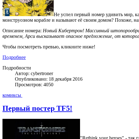
Не успел первый номер удивить мир, к
монструозном корабле и называют её своим домом? Похоже, наш
Описание номера:
Новый Кибертрон! Массивный штопорообразн
временем, Арси высказывает опасное предложение, от которо
Чтобы посмотреть превью, кликните ниже!
Подробнее
Подробности
Автор: cybertroner
Опубликовано: 18 декабря 2016
Просмотров: 4050
комиксы
Первый постер TF5!
"Rethink your heroes" - так