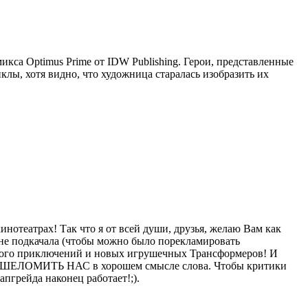
кса Optimus Prime от IDW Publishing. Герои, представленные
лы, хотя видно, что художница старалась изобразить их
инотеатрах! Так что я от всей души, друзья, желаю Вам как
 не подкачала (чтобы можно было порекламировать
 много приключений и новых игрушечных Трансформеров! И
ГДА ОШЕЛОМИТЬ НАС в хорошем смысле слова. Чтобы критики
апгрейда наконец работает!;).