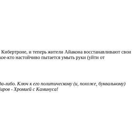
а Кибертроне, и теперь жители Айакона восстанавливают свои
кое-кто настойчиво пытается умыть руки (уйти от
-либо. Ключ к его политическому (и, похоже, буквальному)
ров - Хромией с Каминуса!