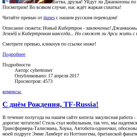
Битва, друзья! Уйдут ли Джанкионы по
Посмотрим! Во всяком случае, нас ждёт жаркая схватка!
Читайте превью от
itunes
с нашим русским переводом!
Описание сюжета:
Новый Кибертрон - заключение! Джанкионы
Землёй и Кибертроном навсегда... Но сможет ли Арси жить с
Смотрите превью, кликнув по ссылке ниже!
Подробнее
Подробности
Автор: cybertroner
Опубликовано: 17 апреля 2017
Просмотров: 4573
комиксы
С днём Рождения, TF-Russia!
В течение полугода на нашем сайте кипела закулисная работа 
дорогие читатели! Стиль стал мобильным, так что, мы надеемся,
Трансформера-Талисмана, Хоука, Автобота-одиночки, обоснов
моей подруге Эмме Ламберт из Ноттингема, британской фанатке