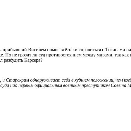
а - прибывший Вигилем помог всё-таки справиться с Титанами н
е. Но не грозит ли суд противостоянием между мирами, так как 
ил разбудить Карсера?
 и Старскрим обнаруживает себя в худшем положении, чем когда
суда над первым официальным военным преступником Совета Ми