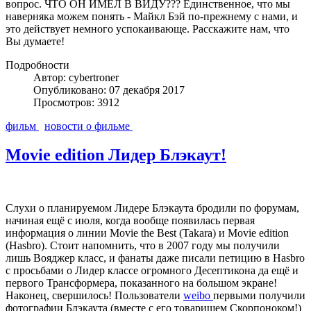
вопрос. ЧТО ОН ИМЕЛ В ВИДУ??? Единственное, что мы
наверняка можем понять - Майкл Бэй по-прежнему с нами, и
это действует немного успокаивающе. Расскажите нам, что
Вы думаете!
Подробности
Автор: cybertroner
Опубликовано: 07 декабря 2017
Просмотров: 3912
фильм
новости о фильме
Movie edition Лидер Блэкаут!
Слухи о планируемом Лидере Блэкаута бродили по форумам,
начиная ещё с июля, когда вообще появилась первая
информация о линии Movie the Best (Takara) и Movie edition
(Hasbro). Стоит напомнить, что в 2007 году мы получили
лишь Вояджер класс, и фанаты даже писали петицию в Hasbro
с просьбами о Лидер классе огромного Десептикона да ещё и
первого Трансформера, показанного на большом экране!
Наконец, свершилось! Пользователи
weibo
первыми получили
фотографии Блэкаута (вместе с его товарищем Скорпоноком!)