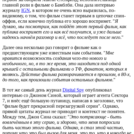
главной роли в фильме о Бамблби. Она дала интервью
журналу
IGN
, в котором не очень ясно выразилась, по-
видимому, о том, что фильм станет первым в цепочке спин-
оффов, если конечно публика его хорошо воспримет. "
Я
думаю, мы посмотрим, как пойдёт этот первый фильм, как
публика воспримет его и как всё получится, и уже дальше
надеюсь начнём разговор и всё, что последует после него
."
Далее она несколько раз говорит о фильме как о
предшествующем уже известным нам событиям. "
Мне
нравится возможность создания чего-то нового и
необычного, но, в то же время, это находится под одной
крышей с остальными фильмами о ТФ, фанатом, которых я
являюсь. Действие фильма разворачивается в прошлом, в 80-х,
до того, как произошли события остальных фильмов
."
В тот же самый день журнал
Digital Spy
опубликовал
интервью со Джоном Синой, который играет агента Сектора
7, и внёс ещё большую путаницу, написав в заголовке, что
"фильм будет прекрасной перезагрузкой серии". Однако,
прямой цитаты журнал не приводит и контекст не понятен.
Между тем, Джон Сина сказал: "
Это потрясающе - быть
вовлечённым в эту серию, и здорово, что меня попросили
быть частью этого фильма. Однако, я стал этой частью,
потому что это был вызов для меня, это то, что я никогда не