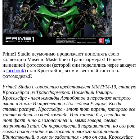
Prime1 Studio неумолимо продолжают пополнять свою
коллекцию Museum Masterline о Трансформерах! Героем
нынешней фотосессии (которой они поделились через аккаунт
в
facebook
) стал Кроссхейрс, всем известный гангстер-
фотомодель:D
Prime1 Studio с гордостью представляет MMTFM-19, статую
Кроссхейрса из Трансформеров: Последний Рыцарь.
Кроссхейрс - член команды Автоботов и персонаж второго
плана в Эпохе Истребления и Последнем Рыцаре. Когда
ставки растут, Кроссхейрс - этот тот парень, которого все
хотят видеть в своей команде. Или хотели бы, если бы не
тот факт, что он эгоистичен и, мягко говоря, слегка
неприятный тип. Он первоклассный парашютист, но его рот
всегда полон ехидных колкостей и плохого настроения.
Единственный, о ком он заботится - это он сам. Кроссхейрс