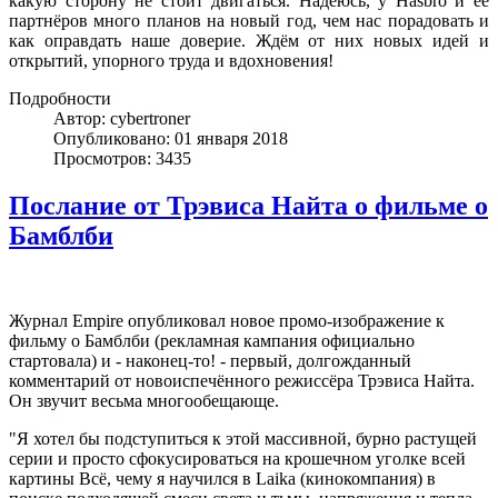
какую сторону не стоит двигаться. Надеюсь, у Hasbro и её
партнёров много планов на новый год, чем нас порадовать и
как оправдать наше доверие. Ждём от них новых идей и
открытий, упорного труда и вдохновения!
Подробности
Автор: cybertroner
Опубликовано: 01 января 2018
Просмотров: 3435
Послание от Трэвиса Найта о фильме о
Бамблби
Журнал Empire опубликовал новое промо-изображение к
фильму о Бамблби (рекламная кампания официально
стартовала) и - наконец-то! - первый, долгожданный
комментарий от новоиспечённого режиссёра Трэвиса Найта.
Он звучит весьма многообещающе.
"Я хотел бы подступиться к этой массивной, бурно растущей
серии и просто сфокусироваться на крошечном уголке всей
картины Всё, чему я научился в Laika (кинокомпания) в