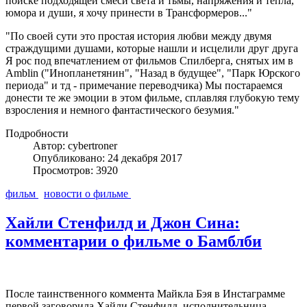
поиске подходящей смеси света и тьмы, напряжения и тепла,
юмора и души, я хочу принести в Трансформеров..."
"По своей сути это простая история любви между двумя
страждущими душами, которые нашли и исцелили друг друга
Я рос под впечатлением от фильмов Спилберга, снятых им в
Amblin ("Инопланетянин", "Назад в будущее", "Парк Юрского
периода" и тд - примечание переводчика) Мы постараемся
донести те же эмоции в этом фильме, сплавляя глубокую тему
взросления и немного фантастического безумия."
Подробности
Автор: cybertroner
Опубликовано: 24 декабря 2017
Просмотров: 3920
фильм
новости о фильме
Хайли Стенфилд и Джон Сина:
комментарии о фильме о Бамблби
После таинственного коммента Майкла Бэя в Инстаграмме
первой заговорила Хайли Стенфилд, исполнительница