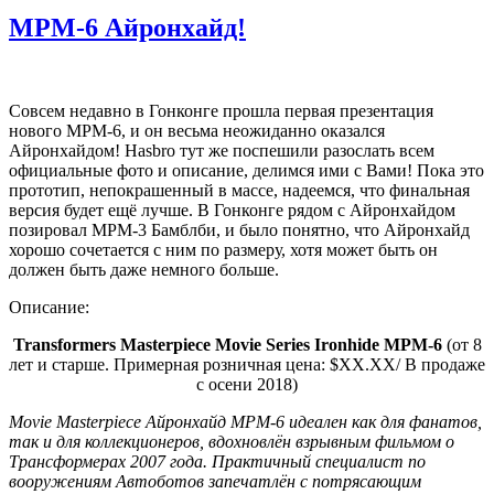
MPM-6 Айронхайд!
Совсем недавно в Гонконге прошла первая презентация
нового MPM-6, и он весьма неожиданно оказался
Айронхайдом! Hasbro тут же поспешили разослать всем
официальные фото и описание, делимся ими с Вами! Пока это
прототип, непокрашенный в массе, надеемся, что финальная
версия будет ещё лучше. В Гонконге рядом с Айронхайдом
позировал MPM-3 Бамблби, и было понятно, что Айронхайд
хорошо сочетается с ним по размеру, хотя может быть он
должен быть даже немного больше.
Описание:
Transformers Masterpiece Movie Series Ironhide MPM-6
(от 8
лет и старше. Примерная розничная цена: $XX.XX/ В продаже
с осени 2018)
Movie Masterpiece Айронхайд MPM-6 идеален как для фанатов,
так и для коллекционеров, вдохновлён взрывным фильмом о
Трансформерах 2007 года. Практичный специалист по
вооружениям Автоботов запечатлён с потрясающим