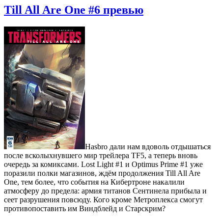
Till All Are One #6 превью
Hasbro дали нам вдоволь отдышаться
после всколыхнувшего мир трейлера TF5, а теперь вновь
очередь за комиксами. Lost Light #1 и Optimus Prime #1 уже
поразили полки магазинов, ждём продолжения Till All Are
One, тем более, что события на Кибертроне накалили
атмосферу до предела: армия титанов Сентинела прибыла и
сеет разрушения повсюду. Кого кроме Метроплекса смогут
противопоставить им Виндблейд и Старскрим?