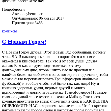
дизайне, расскажите нам!
Подробности
Автор: cybertroner
Опубликовано: 06 января 2017
Просмотров: 3468
комиксы
С Новым Годом!
С Новым Годом друзья! Этот Новый Год особенный, потому
что... ДА!!! наконец земля вновь содрогнётся и мы все
окажемся в кинотеатрах! Так что я от всей души, друзья,
желаю Вам как следует подготовиться к этому
долгожданному дню, чтобы никто Вас не проспойлил,
нашёлся билет на любимое место, погода не подкачала (чтобы
можно было порекламировать Трансформеров любимой
футболкой) и вообще чтобы всё было так, как надо! Ну и
конечно здоровья, удачи, верных друзей и много
приключений и новых игрушечных Трансформеров! И самое
главное - давайте все вместе пожелаем Майклу Бэю и его
команде преуспеть во всём: уложиться в срок и КАК ВСЕГДА
ОШЕЛОМИТЬ НАС в хорошем смысле слова. Чтобы критики
наконец сказали доброе слово и кассовые сборы побили все