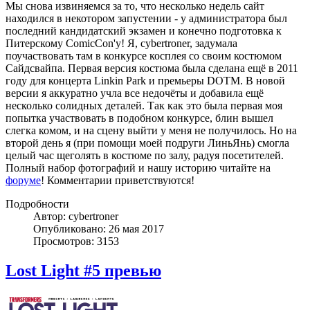
Мы снова извиняемся за то, что несколько недель сайт
находился в некотором запустении - у администратора был
последний кандидатский экзамен и конечно подготовка к
Питерскому ComicCon'у! Я, cybertroner, задумала
поучаствовать там в конкурсе косплея со своим костюмом
Сайдсвайпа. Первая версия костюма была сделана ещё в 2011
году для концерта Linkin Park и премьеры DOTM. В новой
версии я аккуратно учла все недочёты и добавила ещё
несколько солидных деталей. Так как это была первая моя
попытка участвовать в подобном конкурсе, блин вышел
слегка комом, и на сцену выйти у меня не получилось. Но на
второй день я (при помощи моей подруги ЛиньЯнь) смогла
целый час щеголять в костюме по залу, радуя посетителей.
Полный набор фотографий и нашу историю читайте на
форуме
! Комментарии приветствуются!
Подробности
Автор: cybertroner
Опубликовано: 26 мая 2017
Просмотров: 3153
Lost Light #5 превью