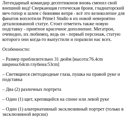
Легендарный командир десептиконов вновь сменил свой
внешний вид! Сверкающая готическая броня, гладиаторский
меч-топор и шлем с бивнями вепря - всё это великолепие для
фанатов воплотили Prime1 Studio в их новой невероятно
детализованной статуе. Стоит отметить также новую
подставку - приятное красочное дополнение. Мегатрон,
очевидно, их любимец, ведь он - первый персонаж, статую
которого они когда-то выпустили и поразили нас всех.
Особенности:
– Размер приблизительно 31 дюйм [высота:76.4cm
ширина:64cm глубина:53cm]
– Светящиеся светодиодные глаза, пушка на правой руке и
подставка
– Два (2) различных портрета
– Один (1) щит, крепящийся на спине или левой руке
– Один (1) альтернативный эксклюзивный портрет (только в
эксклюзивной версии)