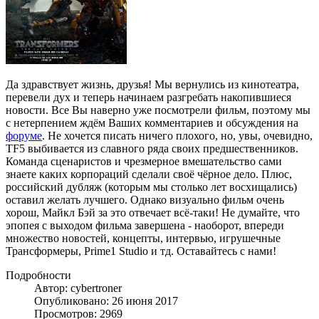
Да здравствует жизнь, друзья! Мы вернулись из кинотеатра,
перевели дух и теперь начинаем разгребать накопившиеся
новости. Все Вы наверно уже посмотрели фильм, поэтому мы
с нетерпением ждём Ваших комментариев и обсуждения на
форуме
. Не хочется писать ничего плохого, но, увы, очевидно,
TF5 выбивается из славного ряда своих предшественников.
Команда сценаристов и чрезмерное вмешательство сами
знаете каких корпораций сделали своё чёрное дело. Плюс,
российский дубляж (которым мы столько лет восхищались)
оставил желать лучшего. Однако визуально фильм очень
хорош, Майкл Бэй за это отвечает всё-таки! Не думайте, что
эпопея с выходом фильма завершена - наоборот, впереди
множество новостей, концепты, интервью, игрушечные
Трансформеры, Prime1 Studio и тд. Оставайтесь с нами!
Подробности
Автор: cybertroner
Опубликовано: 26 июня 2017
Просмотров: 2969