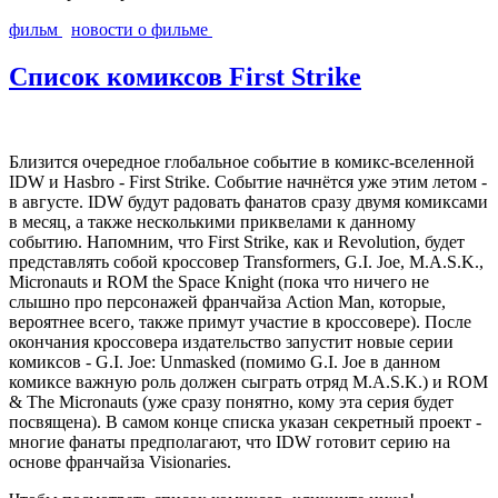
фильм
новости о фильме
Список комиксов First Strike
Близится очередное глобальное событие в комикс-вселенной
IDW и Hasbro - First Strike. Событие начнётся уже этим летом -
в августе. IDW будут радовать фанатов сразу двумя комиксами
в месяц, а также несколькими приквелами к данному
событию. Напомним, что First Strike, как и Revolution, будет
представлять собой кроссовер Transformers, G.I. Joe, M.A.S.K.,
Micronauts и ROM the Space Knight (пока что ничего не
слышно про персонажей франчайза Action Man, которые,
вероятнее всего, также примут участие в кроссовере). После
окончания кроссовера издательство запустит новые серии
комиксов - G.I. Joe: Unmasked (помимо G.I. Joe в данном
комиксе важную роль должен сыграть отряд M.A.S.K.) и ROM
& The Micronauts (уже сразу понятно, кому эта серия будет
посвящена). В самом конце списка указан секретный проект -
многие фанаты предполагают, что IDW готовит серию на
основе франчайза Visionaries.