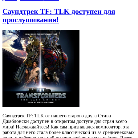
Саундтрек TF: TLK доступен для
прослушивания!
Саундтрек TF: TLK от нашего старого друга Стива
Джаблонски доступен в открытом доступе для стран всего
мира! Наслаждайтесь! Как сам признавался композитор, эта
работа для него стала более классической из-за средневековых
сцен, и работать над ней он стал ещё до начала съёмок. Всего