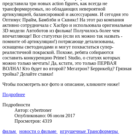
представила три новых action figures, как всегда не
трансформируемых, но обладающих невероятной
артикуляцией, балансировкой и аксессуарами. И сегодня это
Оптимус Прайм, Бамблби и Сквикс! На этот раз компания
активно сотрудничала с Хасбро и использовала оригинальные
3D модели Автоботов из фильма! Получилось более чем
впечатляюще! Все статуэтки (если их можно так назвать -
помните об артикуляции!) потрясающе детализованы,
оснащены светодиодами и могут похвастаться супер-
реалистичной покраской. Похоже, ребята собираются
составить конкуренцию Prime1 Studio, о статуях которых
можно только мечтать! Да, кстати, это только ПЕРВАЯ
ВОЛНА! Кто будет во второй? Мегатрон? Беррикейд? Грязная
тройка? Делайте ставки!
Чтобы посмотреть все фото и описание, кликните ниже!
Подробнее
Подробности
Автор: cybertroner
Опубликовано: 06 июля 2017
Просмотров: 4319
фильм
новости о фильме
игрушечные Трансформеры