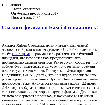
Подробности
Автор: cybertroner
Опубликовано: 08 июля 2017
Просмотров: 7474
Съёмки фильма о Бамблби начались!
Актриса Хайли Стенфилд, исполнительница главной
человеческой роли в новом фильме о Бамблби, поделилась в
своём
инстаграме
первыми фотографиями со съёмочной
площадки, что позволяет нам предположить, что
производство фильма началось. Ранее студия сообщала, что
съёмки будут стартовать в августе, но, очевидно, времени
остаётся уже не так много. По слухам, съёмки проходят в
Вирджинии, США. Для тех, кто не в курсе, сообщаем, что
режиссёром фильма назначен Тревис Найт, исполнительные
продюсеры те же! Анонсированная дата выхода - 22 июня
2018 года, но будьте готовы, что она может измениться из-за
сильного давления со стороны других фильмов. Дейсвтвие
фильма развернётся в прошлом, и возможно мы наконец
узнаем настоящее имя Бамблби и почему он получил такое
яркое земное прозвище:) Надеемся, что кинематографисты