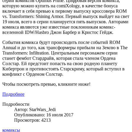
серии комиксов Optimus Prime. Цифровая версия комикса,
которую можно купить на comiXology, в качестве бонуса
включает в себя превью к первому выпуску кроссовера ROM
vs. Transformers: Shining Armor. Первый выпуск выйдет на свет
19 июля, всего в серии планируется пять выпусков. Авторами
комикса являются уже известные поклонникам комикс-
вселеннoй IDW/Hasbro Джон Барбер и Кристос Гейдж.
События комикса будут происходить после событий ROM
Annual и до того, как трансформеры прибыли на Землю в The
Transformers: Infiltration. Центральным персонажем серии
станет фембот Стардрайв, которая стала членом Ордена
Солстар. Ей предстоит попасть на свою родную планету
Кибертрон и противостоять Старскриму, который вступил в
конфликт с Орденом Солстар.
Чтобы посмотреть превью, кликните ниже!
Подробнее
Подробности
Автор: StarWars_Jedi
Опубликовано: 16 июля 2017
Просмотров: 4213
комиксы