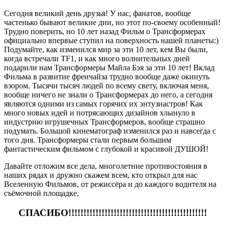
Сегодня великий день друзья! У нас, фанатов, вообще
частенько бывают великие дни, но этот по-своему особенный!
Трудно поверить, но 10 лет назад Фильм о Трансформерах
официально впервые ступил на поверхность нашей планеты:)
Подумайте, как изменился мир за эти 10 лет, кем Вы были,
когда встречали TF1, и как много волнительных дней
подарили нам Трансформеры Майла Бэя за эти 10 лет! Вклад
Фильма в развитие френчайза трудно вообще даже окинуть
взором. Тысячи тысяч людей по всему свету, включая меня,
вообще ничего не знали о Трансформерах до него, а сегодня
являются одними из самых горячих их энтузиастров! Как
много новых идей и потрясающих дизайнов хлынуло в
индустрию игрушечных Трансформеров, вообще страшно
подумать. Большой кинематограф изменился раз и навсегда с
того дня. Трансформеры стали первым большим
фантастическим фильмом с глубокой и красивой ДУШОЙ!
Давайте отложим все дела, многолетние противостояния в
наших рядах и дружно скажем всем, кто открыл для нас
Вселенную Фильмов, от режиссёра и до каждого водителя на
съёмочной площадке,
СПАСИБО!!!!!!!!!!!!!!!!!!!!!!!!!!!!!!!!!!!!!!!!!!!!!!