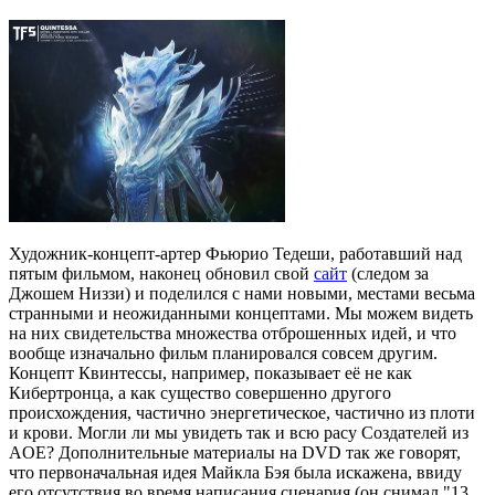
Художник-концепт-артер Фьюрио Тедеши, работавший над
пятым фильмом, наконец обновил свой
сайт
(следом за
Джошем Низзи) и поделился с нами новыми, местами весьма
странными и неожиданными концептами. Мы можем видеть
на них свидетельства множества отброшенных идей, и что
вообще изначально фильм планировался совсем другим.
Концепт Квинтессы, например, показывает её не как
Кибертронца, а как существо совершенно другого
происхождения, частично энергетическое, частично из плоти
и крови. Могли ли мы увидеть так и всю расу Создателей из
AOE? Дополнительные материалы на DVD так же говорят,
что первоначальная идея Майкла Бэя была искажена, ввиду
его отсутствия во время написания сценария (он снимал "13