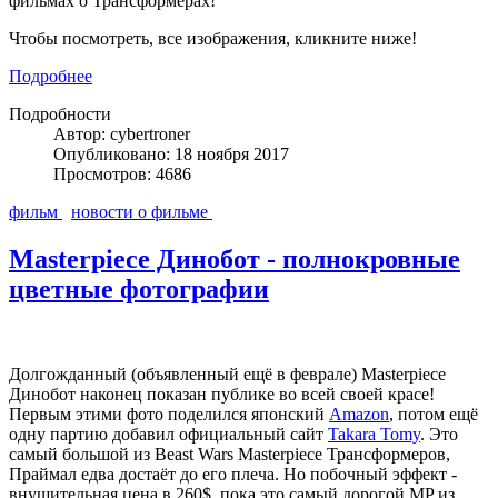
фильмах о Трансформерах!
Чтобы посмотреть, все изображения, кликните ниже!
Подробнее
Подробности
Автор: cybertroner
Опубликовано: 18 ноября 2017
Просмотров: 4686
фильм
новости о фильме
Masterpiece Динобот - полнокровные
цветные фотографии
Долгожданный (объявленный ещё в феврале) Masterpiece
Динобот наконец показан публике во всей своей красе!
Первым этими фото поделился японский
Amazon
, потом ещё
одну партию добавил официальный сайт
Takara Tomy
. Это
самый большой из Beast Wars Masterpiece Трансформеров,
Праймал едва достаёт до его плеча. Но побочный эффект -
внушительная цена в 260$, пока это самый дорогой MP из