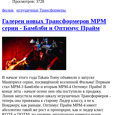
Просмотров: 3728
фильм
игрушечные Трансформеры
Галереи новых Трансформеров MPM
серии - Бамблби и Оптимус Прайм
В начале этого года Takara Tomy объявили о запуске
Masterpiece серии, посвящённой вселенной Фильма! Первым
стал MPM-3 Бамблби и вторым MPM-4 Оптимус Прайм! В
конце лета - начале осени они оба поступили в продажу.
Линия запустила новую шкалу игрушечных Трансформеров -
теперь она привязана к старому Лидер классу, а не к
Вояджеру, как раньше. Оптимус Прайм MPM-4 имеет
абсолютно такой же рост и пропорции, как и лидер класс
ROTF и DOTM, но уровень детализации немного выше.