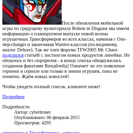
После обновления мобильной
игры по грядущему мультсериалу Robots in Disguise мы имеем
информацию о планируемом выпуске новой волны
игрушечных Трансформеров во всех классах, начиная с One-
step-changer и заканчивая Warrior-классом (по-видимому,
аналог Deluxe). Так же член форума TFW2005 Mr. Chaos
поделился
статьёй с листингом новых продуктов линейки. Не
обошлось и без сюрпризов - в конце списка обнаружилась
созданная фанатами Виндблейд! Означает ли это появление
героини в сериале или только в линии игрушек, пока не
понятно. Ждём новых новостей!
Чтобы увидеть полный список, кликните ниже!
Подробнее
Подробности
Автор: cybertroner
Опубликовано: 06 февраля 2015
Просмотров: 4295
игрушечные Трансформеры
сериалы