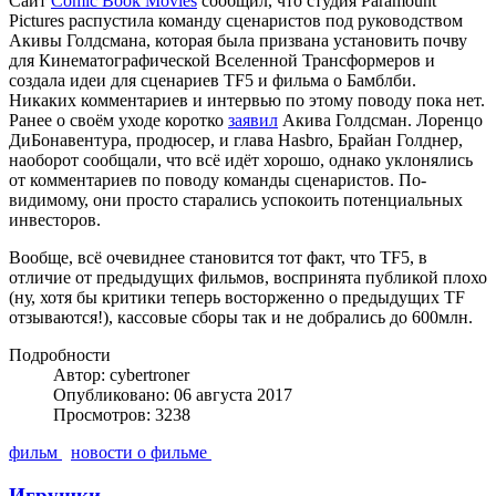
Сайт
Comic Book Movies
сообщил, что студия Paramount
Pictures распустила команду сценаристов под руководством
Акивы Голдсмана, которая была призвана установить почву
для Кинематографической Вселенной Трансформеров и
создала идеи для сценариев TF5 и фильма о Бамблби.
Никаких комментариев и интервью по этому поводу пока нет.
Ранее о своём уходе коротко
заявил
Акива Голдсман. Лоренцо
ДиБонавентура, продюсер, и глава Hasbro, Брайан Голднер,
наоборот сообщали, что всё идёт хорошо, однако уклонялись
от комментариев по поводу команды сценаристов. По-
видимому, они просто старались успокоить потенциальных
инвесторов.
Вообще, всё очевиднее становится тот факт, что TF5, в
отличие от предыдущих фильмов, воспринята публикой плохо
(ну, хотя бы критики теперь восторженно о предыдущих TF
отзываются!), кассовые сборы так и не добрались до 600млн.
Подробности
Автор: cybertroner
Опубликовано: 06 августа 2017
Просмотров: 3238
фильм
новости о фильме
Игрушки