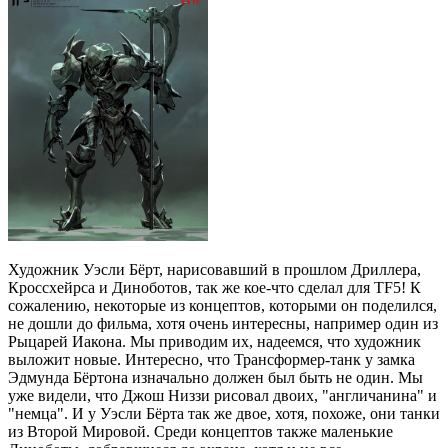
Художник Уэсли Бёрт, нарисовавший в прошлом Дриллера,
Кроссхейрса и Диноботов, так же кое-что сделал для TF5! К
сожалению, некоторые из концептов, которыми он поделился,
не дошли до фильма, хотя очень интересны, например один из
Рыцарей Иакона. Мы приводим их, надеемся, что художник
выложит новые. Интересно, что Трансформер-танк у замка
Эдмунда Бёртона изначально должен был быть не один. Мы
уже видели, что Джош Низзи рисовал двоих, "англичанина" и
"немца". И у Уэсли Бёрта так же двое, хотя, похоже, они танки
из Второй Мировой. Среди концептов также маленькие