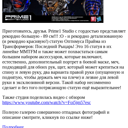
Приготовьтесь, друзья. Prime1 Studio с гордостью представляет
рекордно большую - 89 см!!! :O - и рекордно детализованную
(и рекордно красивую!) статую Оптимуса Прайма из
Трансформеров: Последний Рыцарь! Это 16 статуя в их
линейке MMTFM и также может похвастаться самым
большим набором аксессуаров, которые включают,
естественно, дополнительный портрет в боевой маске, меч,
подходящий для обоих рук, щит, который может крепиться на
спину и левую руку, два варианта правой руки (опущенную и
поднятую, чтобы держать меч на плече) и лезвие для левой
руки в эксклюзивной версии. Такой набор несомненно
сделает и без того потрясающую статую ещё выразительнее!
Также студия поделилась видео с обзором
https://www.youtube.com/watch?v=Foi5jm57esc
Полную галерею совершенно отпадных фотографий и
описание смотрите, кликнув по ссылке ниже!
Подробнее