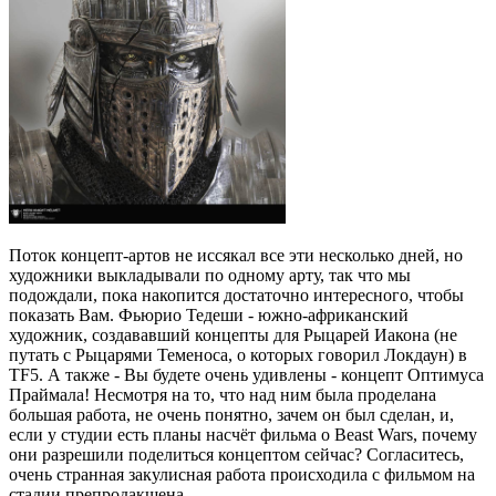
Поток концепт-артов не иссякал все эти несколько дней, но
художники выкладывали по одному арту, так что мы
подождали, пока накопится достаточно интересного, чтобы
показать Вам. Фьюрио Тедеши - южно-африканский
художник, создававший концепты для Рыцарей Иакона (не
путать с Рыцарями Теменоса, о которых говорил Локдаун) в
TF5. А также - Вы будете очень удивлены - концепт Оптимуса
Праймала! Несмотря на то, что над ним была проделана
большая работа, не очень понятно, зачем он был сделан, и,
если у студии есть планы насчёт фильма о Beast Wars, почему
они разрешили поделиться концептом сейчас? Согласитесь,
очень странная закулисная работа происходила с фильмом на
стадии препродакшена.