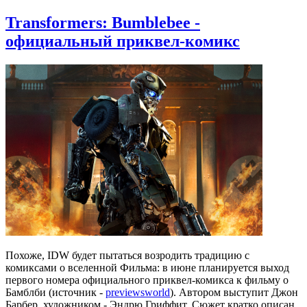
Transformers: Bumblebee -
официальный приквел-комикс
Похоже, IDW будет пытаться возродить традицию с
комиксами о вселенной Фильма: в июне планируется выход
первого номера официального приквел-комикса к фильму о
Бамблби (источник -
previewsworld
). Автором выступит Джон
Барбер, художником - Эндрю Гриффит. Сюжет кратко описан,