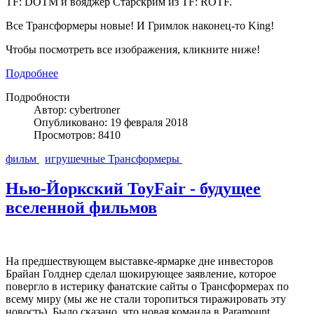
TF: DOTM и вояджер Старскрим из TF: ROTF.
Все Трансформеры новые! И Гримлок наконец-то King!
Чтобы посмотреть все изображения, кликните ниже!
Подробнее
Подробности
Автор: cybertroner
Опубликовано: 19 февраля 2018
Просмотров: 8410
фильм
игрушечные Трансформеры
Нью-Йоркский ToyFair - будущее
вселенной фильмов
На предшествующем выставке-ярмарке дне инвесторов
Брайан Голднер сделал шокирующее заявление, которое
повергло в истерику фанатские сайты о Трансформерах по
всему миру (мы же не стали торопиться тиражировать эту
новость). Было сказано, что новая команда в Paramount