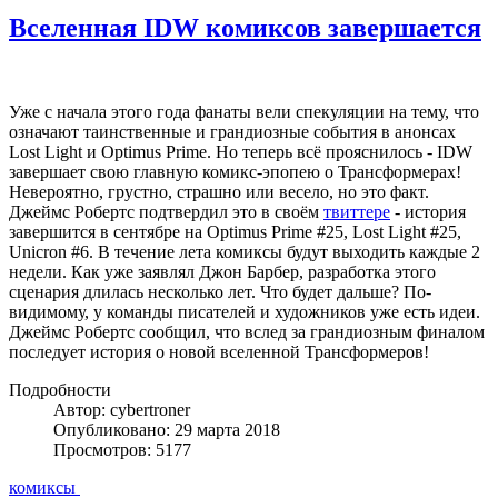
Вселенная IDW комиксов завершается
Уже с начала этого года фанаты вели спекуляции на тему, что
означают таинственные и грандиозные события в анонсах
Lost Light и Optimus Prime. Но теперь всё прояснилось - IDW
завершает свою главную комикс-эпопею о Трансформерах!
Невероятно, грустно, страшно или весело, но это факт.
Джеймс Робертс подтвердил это в своём
твиттере
- история
завершится в сентябре на Optimus Prime #25, Lost Light #25,
Unicron #6. В течение лета комиксы будут выходить каждые 2
недели. Как уже заявлял Джон Барбер, разработка этого
сценария длилась несколько лет. Что будет дальше? По-
видимому, у команды писателей и художников уже есть идеи.
Джеймс Робертс сообщил, что вслед за грандиозным финалом
последует история о новой вселенной Трансформеров!
Подробности
Автор: cybertroner
Опубликовано: 29 марта 2018
Просмотров: 5177
комиксы