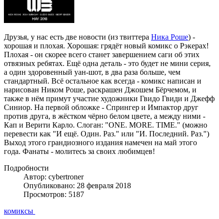
Друзья, у нас есть две новости (из твиттера
Ника Роше
) -
хорошая и плохая. Хорошая: грядёт новый комикс о Рэкерах!
Плохая - он скорее всего станет завершением саги об этих
отвязных ребятах. Ещё одна деталь - это будет не мини серия,
а один здоровенный уан-шот, в два раза больше, чем
стандартный. Всё остальное как всегда - комикс написан и
нарисован Ником Роше, раскрашен Джошем Бёрчемом, и
также в нём примут участие художники Гвидо Гвиди и Джефф
Синиор. На первой обложке - Спрингер и Импактор друг
против друга, в жёстком чёрно белом цвете, а между ними -
Кап и Верити Карло. Слоган: "ONE. MORE. TIME." (можно
перевести как "И ещё. Один. Раз." или "И. Последний. Раз.")
Выход этого грандиозного издания намечен на май этого
года. Фанаты - молитесь за своих любимцев!
Подробности
Автор: cybertroner
Опубликовано: 28 февраля 2018
Просмотров: 5187
комиксы