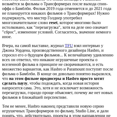
возьмётся за фильмы о Трансформерах после выхода спин-
оффа о Бамблби. Фильм 2019 года отменяется и до 2021 года
не планируется никаких фильмов о Трансформерах! Нужно
подчеркнуть, что мистер Голднер употребил
многозначительное слово
reset
, которое многими было
истолковано, как "перезагрузка", хотя на деле оно означает
"сброс", изменение условий. Согласитесь, значение немного
иное.
Вчера, на самой выставке, журнал
TFU
взял интервью у
Джона Уордена, производственного дизайнера Hasbro, и
спросил его о будущем фильмов... К величайшему удивлению
всех он ответил, что никакие игрушечные проекты о
вселенной фильма в принципе не сворачиваются, и есть
множество вариантов, как Hasbro и Paramount поступят после
фильма о Бамблби. В конце он довольно понятно выразился,
что
на этом фильме продюсеры и Hasbro просто хотят
сделать паузу
, чтобы подождать, когда новая история
напросится сама. Это, хотя и не исключает возможность
перезагрузки, гораздо проще объясняет, почему же нет новых
фильмов в ближайшей перспективе.
Тем не менее, Hasbro наконец представили новую серию
игрушечных Трансформеров по фильму, Studio Line, и дали
понять, что, действительно, проекты в этом направлении не