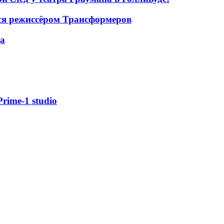
ся режиссёром Трансформеров
да
ime-1 studio