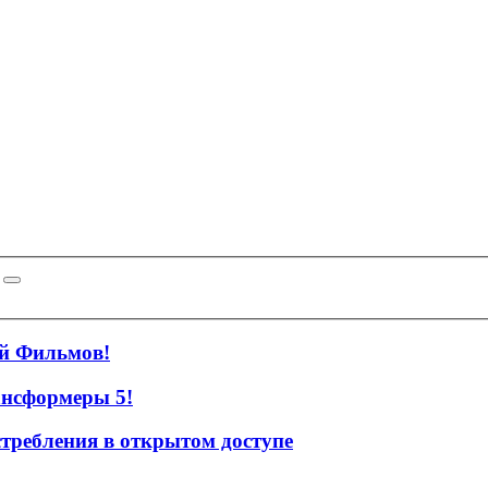
й Фильмов!
рансформеры 5!
требления в открытом доступе