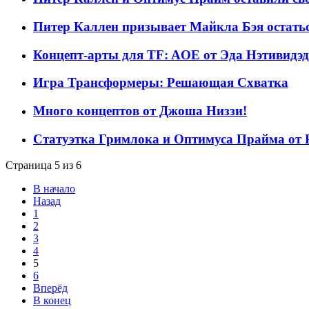
Питер Каллен призывает Майкла Бэя остать
Концепт-арты для TF: AOE от Эда Нэтивидэ
Игра Трансформеры: Решающая Схватка
Много концептов от Джоша Низзи!
Статуэтка Гримлока и Оптимуса Прайма от Pr
Страница 5 из 6
В начало
Назад
1
2
3
4
5
6
Вперёд
В конец