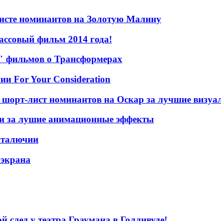
исте номинантов на Золотую Малину
ассовый фильм 2014 года!
е" фильмов о Трансформерах
и For Your Consideration
 шорт-лист номинантов на Оскар за лучшие визу
ни за лушие анимационные эффекты
нталючии
 экрана
 след у театра Граумана в Голливуде!