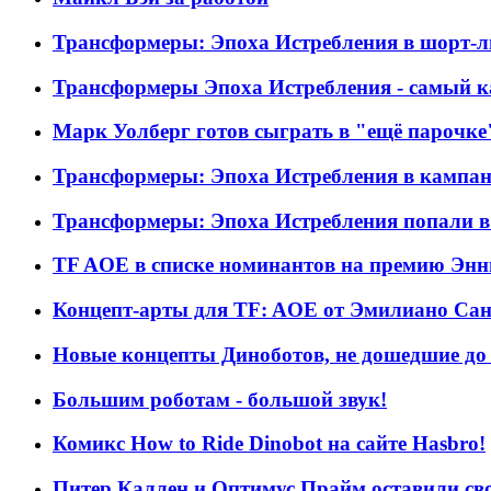
Трансформеры: Эпоха Истребления в шорт-л
Трансформеры Эпоха Истребления - самый к
Марк Уолберг готов сыграть в "ещё парочк
Трансформеры: Эпоха Истребления в кампани
Трансформеры: Эпоха Истребления попали в
TF AOE в списке номинантов на премию Эн
Концепт-арты для TF: AOE от Эмилиано Са
Новые концепты Диноботов, не дошедшие до
Большим роботам - большой звук!
Комикс How to Ride Dinobot на сайте Hasbro!
Питер Каллен и Оптимус Прайм оставили свой