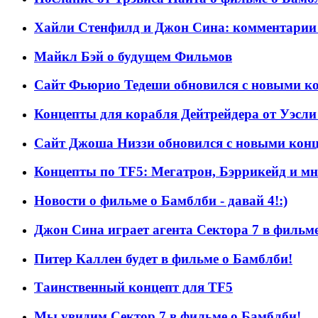
Хайли Стенфилд и Джон Сина: комментарии
Майкл Бэй о будущем Фильмов
Сайт Фьюрио Тедеши обновился с новыми к
Концепты для корабля Дейтрейдера от Уэсли
Сайт Джоша Низзи обновился с новыми конц
Концепты по TF5: Мегатрон, Бэррикейд и мн
Новости о фильме о Бамблби - давай 4!:)
Джон Сина играет агента Сектора 7 в фильм
Питер Каллен будет в фильме о Бамблби!
Таинственный концепт для TF5
Мы увидим Сектор 7 в фильме о Бамблби!