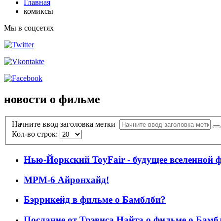
Главная
комиксы
Мы в соцсетях
новости о фильме
Начните ввод заголовка метки
Кол-во строк:
Нью-Йоркский ToyFair - будущее вселенной 
MPM-6 Айронхайд!
Бэррикейд в фильме о Бамблби?
Послание от Трэвиса Найта о фильме о Бамб