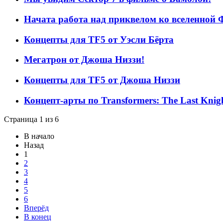
Начата работа над приквелом ко вселенной
Концепты для TF5 от Уэсли Бёрта
Мегатрон от Джоша Низзи!
Концепты для TF5 от Джоша Низзи
Концепт-арты по Transformers: The Last Kni
Страница 1 из 6
В начало
Назад
1
2
3
4
5
6
Вперёд
В конец