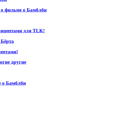
 о фильме о Бамблби
онцептами для TLK!
 Бёрта
ептами!
огие другие
е о Бамблби