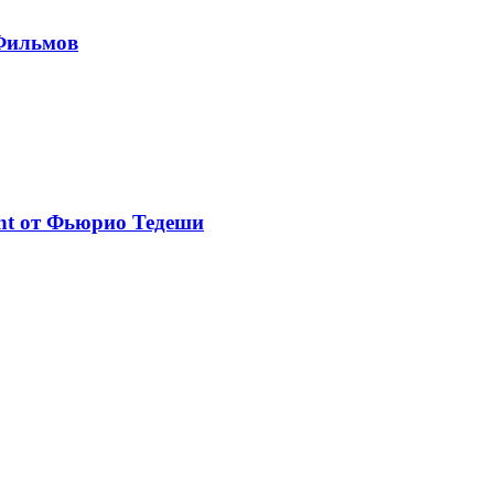
 Фильмов
ght от Фьюрио Тедеши